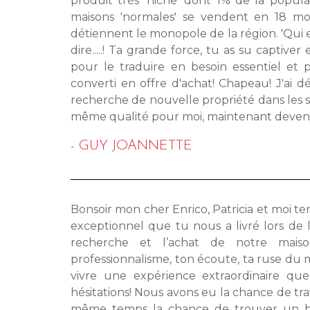
produit très 'niche' dont 1% de la popula
maisons 'normales' se vendent en 18 m
détiennent le monopole de la région. 'Qui est
dire.....! Ta grande force, tu as su captive
pour le traduire en besoin essentiel et 
converti en offre d'achat! Chapeau! J'ai d
recherche de nouvelle propriété dans les se
même qualité pour moi, maintenant devenu A
- GUY JOANNETTE
Bonsoir mon cher Enrico, Patricia et moi ten
exceptionnel que tu nous a livré lors de 
recherche et l’achat de notre maiso
professionnalisme, ton écoute, ta ruse du
vivre une expérience extraordinaire qu
hésitations! Nous avons eu la chance de t
même temps la chance de trouver un bo