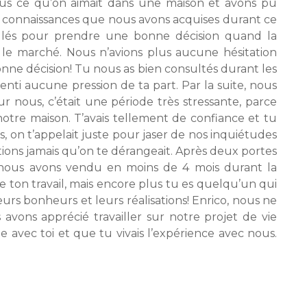
plus ce qu’on aimait dans une maison et avons pu
les connaissances que nous avons acquises durant ce
tillés pour prendre une bonne décision quand la
 le marché. Nous n’avions plus aucune hésitation
onne décision! Tu nous as bien consultés durant les
enti aucune pression de ta part. Par la suite, nous
r nous, c’était une période très stressante, parce
tre maison. T’avais tellement de confiance et tu
is, on t’appelait juste pour jaser de nos inquiétudes
ntions jamais qu’on te dérangeait. Après deux portes
l, nous avons vendu en moins de 4 mois durant la
e ton travail, mais encore plus tu es quelqu’un qui
leurs bonheurs et leurs réalisations! Enrico, nous ne
avons apprécié travailler sur notre projet de vie
pe avec toi et que tu vivais l’expérience avec nous.