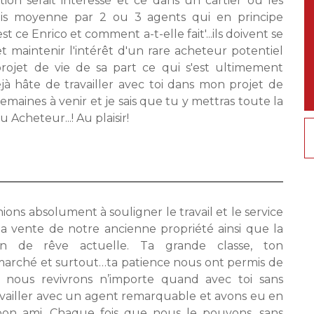
tion serait intéressé et ce dans un cartier où les
ois moyenne par 2 ou 3 agents qui en principe
 ce Enrico et comment a-t-elle fait'...ils doivent se
r et maintenir l'intérêt d'un rare acheteur potentiel
projet de vie de sa part ce qui s'est ultimement
éjà hâte de travailler avec toi dans mon projet de
maines à venir et je sais que tu y mettras toute la
cheteur...! Au plaisir!
ions absolument à souligner le travail et le service
la vente de notre ancienne propriété ainsi que la
n de rêve actuelle. Ta grande classe, ton
 marché et surtout…ta patience nous ont permis de
e nous revivrons n’importe quand avec toi sans
ravailler avec un agent remarquable et avons eu en
n ami. Chaque fois que nous le pouvons, sans