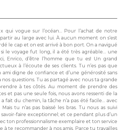
ux qui vogue sur l’océan… Pour l’achat de notre
 partir au large avec lui. À aucun moment on s’est
gardé le cap et on est arrivé à bon port. On a navigué
i le voyage fut long, il a été très agréable… une
ci, Enrico, d’être l’homme que tu es! Un grand
ueux à l’écoute de ses clients. Tu n’es pas que
n ami digne de confiance et d’une générosité sans
à nos questions. Tu as partagé avec nous ta grande
apprendre à tes côtés. Au moment de prendre des
tes et pas une seule fois, nous avons ressenti de la
a fait du chemin, la tâche n’a pas été facile… avec
 Mais tu n’as pas baissé les bras. Tu nous as suivi
savoir-faire exceptionnel; et ce pendant plus d’un
vec ton professionnalisme exemplaire et ton service
de à te recommander à nos amis. Parce tu travailles