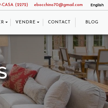
9-CASA (2272)
ebocchino70@gmail.com
English
ER
VENDRE
CONTACT
BLOG
S