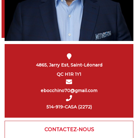
4865, Jarry Est, Saint-Léonard
QC H1R 1Y1
ebocchino70@gmail.com
514-919-CASA (2272)
CONTACTEZ-NOUS