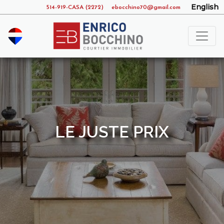
English
514-919-CASA (2272)
ebocchino70@gmail.com
LE JUSTE PRIX