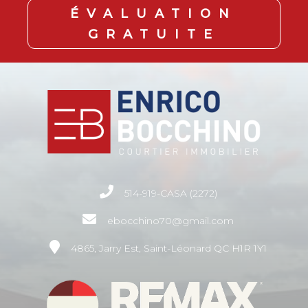
ÉVALUATION
GRATUITE
514-919-CASA (2272)
ebocchino70@gmail.com
4865, Jarry Est, Saint-Léonard QC H1R 1Y1