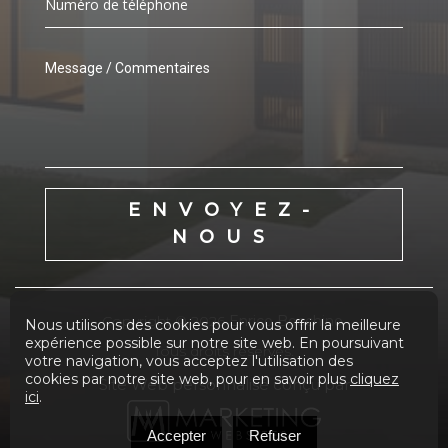
ENVOYEZ-
NOUS
Copyright © 2026
Enrico Bocchino.
Nous utilisons des cookies pour vous offrir la meilleure
expérience possible sur notre site web. En poursuivant
Tous droits réservés.
votre navigation, vous acceptez l'utilisation des
cookies par notre site web, pour en savoir plus
cliquez
Site Web personnalisé conçu par
ici
.
Accepter
Refuser