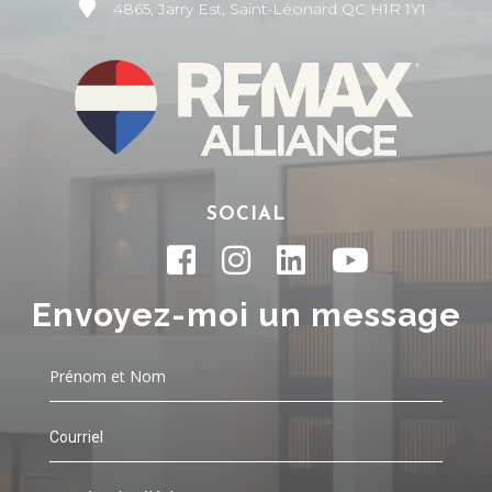
4865, Jarry Est, Saint-Léonard QC H1R 1Y1
SOCIAL
Envoyez-moi un message