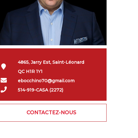
4865, Jarry Est, Saint-Léonard
QC H1R 1Y1
ebocchino70@gmail.com
514-919-CASA (2272)
CONTACTEZ-NOUS