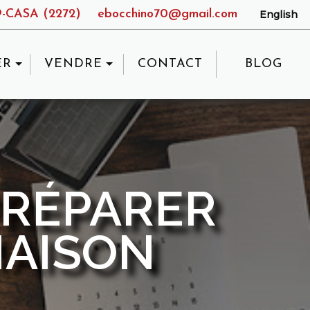
9-CASA (2272)
ebocchino70@gmail.com
English
ER
VENDRE
CONTACT
BLOG
RÉPARER
MAISON